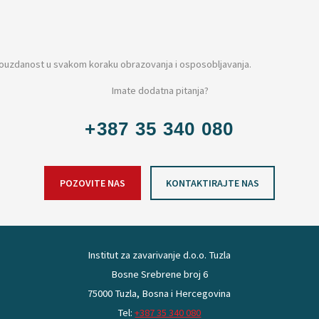
 pouzdanost u svakom koraku obrazovanja i osposobljavanja.
Imate dodatna pitanja?
+387 35 340 080
POZOVITE NAS
KONTAKTIRAJTE NAS
Institut za zavarivanje d.o.o. Tuzla
Bosne Srebrene broj 6
75000 Tuzla, Bosna i Hercegovina
Tel:
+387 35 340 080