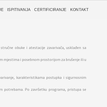
JE
ISPITIVANJA
CERTIFICIRANJE
KONTAKT
tručne obuke i atestacije zavarivača, usklađen sa
im mjestima i posebnom prostorijom za brušenje ili u
varivanje, karakteristikama postupka i sigurnosnim
lnim potrebama. Po završetku programa, pristupa se