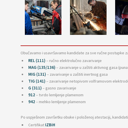
Obučavamo i usavršavamo kandidate za sve ručne postupke zava
REL (111)
– ručno elektrolučno zavarivanje
MAG (135/136)
– zavarivanje u zaštiti aktivnog gasa (puna 
MIG (131)
– zavarivanje u zaštiti inertnog gasa
TIG (141)
– zavarivanje netopivom volframovom elektrodo
G (311)
– gasno zavarivanje
912
– tvrdo lemljenje plamenom
942
– mehko lemljenje plamenom
Po uspješnom završetku obuke i položenoj atestaciji, kandida
Certifikat
IZBiH