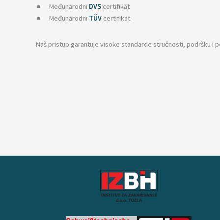
Međunarodni
DVS
certifikat
Međunarodni
TÜV
certifikat
Naš pristup garantuje visoke standarde stručnosti, podršku i