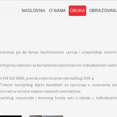
NASLOVNA
O NAMA
OBUKA
OBRAZOVAN
ivanja pa do danas kontinuirano razvija i unapređuje sistem s
remljenoj radionici sa kompletno opremljenim individualnim radn
dom EN ISO 9606, prema smjernicama njemačkog DVS-a.
 Tokom teorijskog dijela kandidati se upoznaju s osnovama za
 rad uz stručni nadzor iskusnih instruktora.
lastitog rasporeda i dnevnog fonda sati u skladu s individua