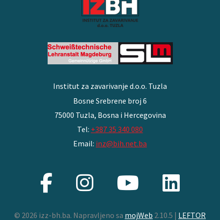
Institut za zavarivanje d.o.o. Tuzla
Bosne Srebrene broj 6
75000 Tuzla, Bosna i Hercegovina
Tel:
+387 35 340 080
Email:
inz@bih.net.ba
© 2026 izz-bh.ba. Napravljeno sa
mojWeb
2.10.5 |
LEFTOR