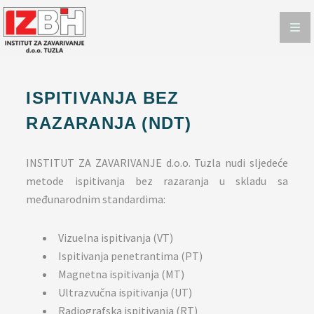
ISPITIVANJA
ISPITIVANJE METODAMA SA RAZARANJEM
ISPITIVANJE METODAMA BEZ RAZARANJA
ISPITIVANJA BEZ
CERTIFICIRANJE
RAZARANJA (NDT)
KONTAKT
INSTITUT ZA ZAVARIVANJE d.o.o. Tuzla nudi sljedeće
metode ispitivanja bez razaranja u skladu sa
međunarodnim standardima:
Vizuelna ispitivanja (VT)
Ispitivanja penetrantima (PT)
Magnetna ispitivanja (MT)
Ultrazvučna ispitivanja (UT)
Radiografska ispitivanja (RT)