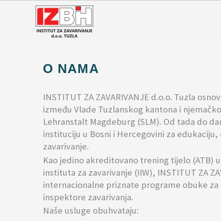
O NAMA
INSTITUT ZA ZAVARIVANJE d.o.o. Tuzla osnova
između Vlade Tuzlanskog kantona i njemačko
Lehranstalt Magdeburg (SLM). Od tada do dana
instituciju u Bosni i Hercegovini za edukaciju, 
zavarivanje.
Kao jedino akreditovano trening tijelo (ATB) 
instituta za zavarivanje (IIW), INSTITUT ZA Z
internacionalne priznate programe obuke za in
inspektore zavarivanja.
Naše usluge obuhvataju: