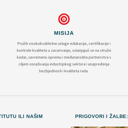
MISIJA
Pružiti visokokvalitetne usluge edukacije, certifikacije i
kontrole kvaliteta u zavarivanje, oslanjajući se na stručni
kadar, savremenu opremu i međunarodna partnerstva s
ciljem osnaživanja industrijskog sektora i unapređenja
bezbjednosti i kvaliteta rada.
ITUTU ILI NAŠIM
PRIGOVORI I ŽALBE