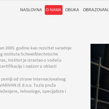
NASLOVNA
O NAMA
OBUKA
OBRAZOVAN
n 2005. godine kao rezultat saradnje
g instituta Schweißtechnische
s, Institut je izrastao u vodeću
certifikaciju i nadzor u oblasti
u zemlji od strane Internacionalnog
AVARIVANJE d.o.o. Tuzla pruža
ženjere, tehnologe, specijaliste i