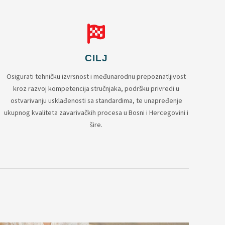
CILJ
Osigurati tehničku izvrsnost i međunarodnu prepoznatljivost
kroz razvoj kompetencija stručnjaka, podršku privredi u
ostvarivanju usklađenosti sa standardima, te unapređenje
ukupnog kvaliteta zavarivačkih procesa u Bosni i Hercegovini i
šire.
: