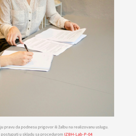
u pravu da podnesu prigovor ili žalbu na realizovanu uslugu.
e postupati u skladu sa procedurom
IZBH-Lab-P-04