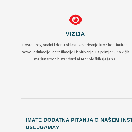
VIZIJA
Postati regionalni lider u oblasti zavarivanje kroz kontinuirani
razvoj edukacije, certifikacije i ispitivanja, uz primjenu najviših
međunarodnih standard ai tehnoloških rješenja.
IMATE DODATNA PITANJA O NAŠEM INST
USLUGAMA?