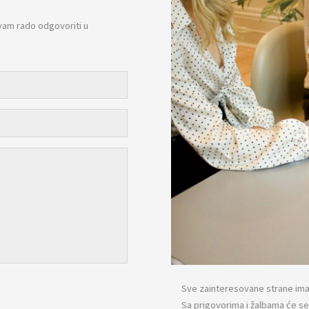
vam rado odgovoriti u
Sve zainteresovane strane imaj
Sa prigovorima i žalbama će s