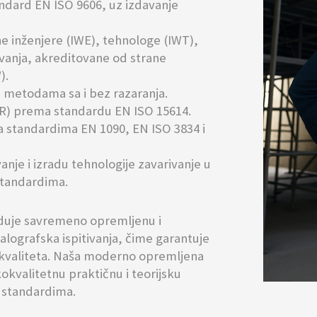
ndard EN ISO 9606, uz izdavanje
 inženjere (IWE), tehnologe (IWT),
rivanja, akreditovane od strane
).
va metodama sa i bez razaranja.
QR) prema standardu EN ISO 15614.
a standardima EN 1090, EN ISO 3834 i
nje i izradu tehnologije zavarivanje u
standardima.
duje savremeno opremljenu i
lografska ispitivanja, čime garantuje
i kvaliteta. Naša moderno opremljena
okvalitetnu praktičnu i teorijsku
 standardima.