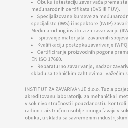
Obuku i atestaciju zavarivača prema sta
međunarodnih certifikata (DVS ili TÜV).
Specijalizovane kurseve za međunarodne
specijaliste (IWS) i inspektore (IWIP) zava
Međunarodnog instituta za zavarivanje (IIW
Ispitivanje materijala i zavarenih spoje
Kvalifikaciju postzpka zavarivanje (WP
Certificiranje proizvodnih pogona prem
EN ISO 17660.
Reparaturno zavarivanje, nadzor zavariva
skladu sa tehničkim zahtjevima i važećim 
INSTITUT ZA ZAVARIVANJE d.o.o. Tuzla posje
akreditovanu laboratoriju za mehanička i meta
visok nivo stručnosti i pouzdanosti u kontrol
radionic ai stručno osoblje omogućavaju visok
obuku, u skladu sa savremenim industrijskim