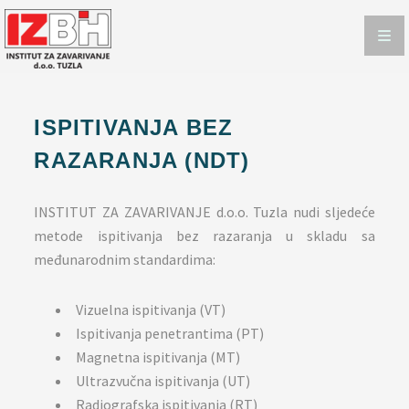
ISPITIVANJA
ISPITIVANJE METODAMA SA RAZARANJEM
ISPITIVANJE METODAMA BEZ RAZARANJA
ISPITIVANJA BEZ
CERTIFICIRANJE
RAZARANJA (NDT)
KONTAKT
INSTITUT ZA ZAVARIVANJE d.o.o. Tuzla nudi sljedeće
metode ispitivanja bez razaranja u skladu sa
međunarodnim standardima:
Vizuelna ispitivanja (VT)
Ispitivanja penetrantima (PT)
Magnetna ispitivanja (MT)
Ultrazvučna ispitivanja (UT)
Radiografska ispitivanja (RT)