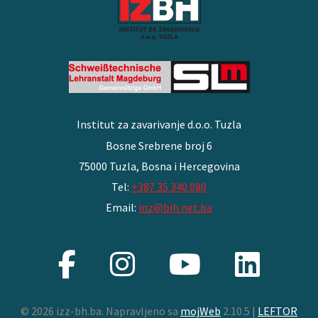
Institut za zavarivanje d.o.o. Tuzla
Bosne Srebrene broj 6
75000 Tuzla, Bosna i Hercegovina
Tel:
+387 35 340 080
Email:
inz@bih.net.ba
© 2026 izz-bh.ba. Napravljeno sa
mojWeb
2.10.5 |
LEFTOR