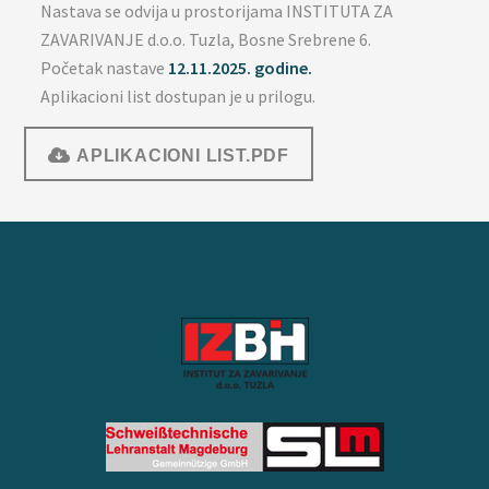
Nastava se odvija u prostorijama INSTITUTA ZA
ZAVARIVANJE d.o.o. Tuzla, Bosne Srebrene 6.
Početak nastave
12.11.2025. godine.
Aplikacioni list dostupan je u prilogu.
APLIKACIONI LIST.PDF